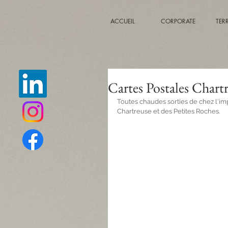
ACCUEIL
CORPORATE
TER
Cartes Postales Chart
Toutes chaudes sorties de chez l'im
Chartreuse et des Petites Roches. 