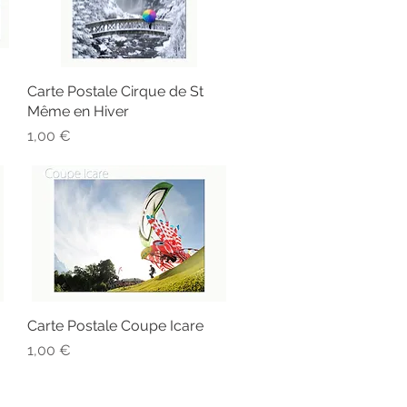
Carte Postale Cirque de St
Aperçu rapide
Même en Hiver
Prix
1,00 €
Carte Postale Coupe Icare
Aperçu rapide
Prix
1,00 €