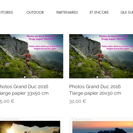
RITOIRES
OUTDOOR
PARTENAIRES
ET ENCORE
QUI SUI
hotos Grand Duc 2016
Aperçu rapide
Photos Grand Duc 2016
Aperçu rapide
iarge papier 33x50 cm
Tiarge papier 20x30 cm
rix
Prix
5,00 €
32,00 €