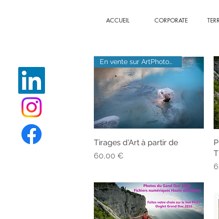
ACCUEIL
CORPORATE
TER
En vente sur ArtPhotoLimited
Tirages d'Art à partir de
Aperçu rapide
P
T
Prix
60,00 €
P
6