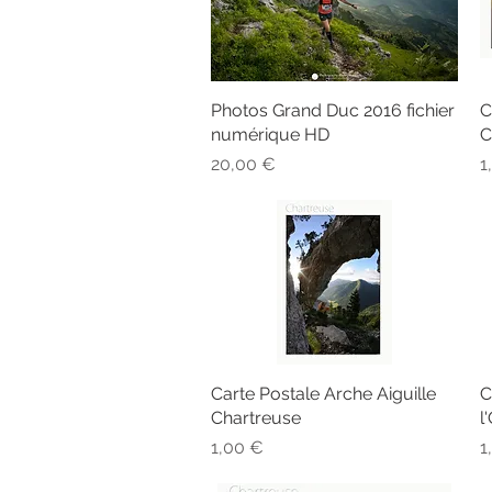
Photos Grand Duc 2016 fichier
Aperçu rapide
C
numérique HD
C
Prix
P
20,00 €
1
Carte Postale Arche Aiguille
Aperçu rapide
C
Chartreuse
l
Prix
P
1,00 €
1