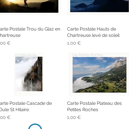
arte Postale Trou du Glaz en
Aperçu rapide
Carte Postale Hauts de
Aperçu rapide
hartreuse
Chartreuse levé de soleil
rix
Prix
,00 €
1,00 €
arte Postale Cascade de
Aperçu rapide
Carte Postale Plateau des
Aperçu rapide
'Oule St Hilaire.
Petites Roches
rix
Prix
,00 €
1,00 €